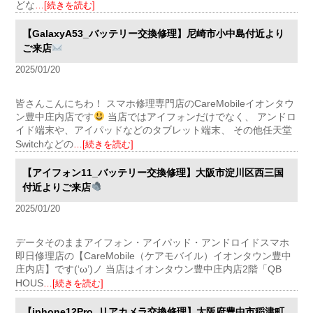
どな
…[続きを読む]
【GalaxyA53_バッテリー交換修理】尼崎市小中島付近より
ご来店
2025/01/20
皆さんこんにちわ！ スマホ修理専門店のCareMobileイオンタウ
ン豊中庄内店です
当店ではアイフォンだけでなく、 アンドロ
イド端末や、アイパッドなどのタブレット端末、 その他任天堂
Switchなどの
…[続きを読む]
【アイフォン11_バッテリー交換修理】大阪市淀川区西三国
付近よりご来店
2025/01/20
データそのままアイフォン・アイパッド・アンドロイドスマホ
即日修理店の【CareMobile（ケアモバイル）イオンタウン豊中
庄内店】です(‘ω’)ノ 当店はイオンタウン豊中庄内店2階「QB
HOUS
…[続きを読む]
【iphone12Pro_リアカメラ交換修理】大阪府豊中市稲津町