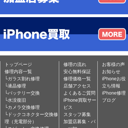
トップページ
修理の流れ
お客様の声
修理内容一覧
安心無料保証
お知らせ
└ガラス割れ修理
修理価格一覧
iPhoneお役
└液晶修理
店舗アクセス
立ち情報
└バッテリー交換
よくあるご質問
iPhone修理
└水没復旧
iPhone買取サー
ブログ
└カメラ交換修理
ビス
└ドックコネクター交換修
スタッフ募集
理（充電部分）
加盟店募集・パ