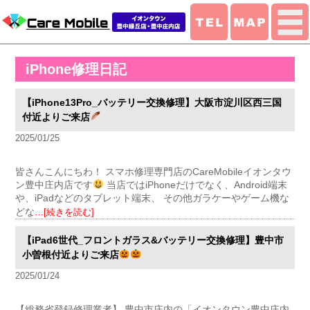
iPhone修理日記
【iPhone13Pro_バッテリー交換修理】大阪市淀川区西三国
付近よりご来店
2025/01/25
皆さんこんにちわ！ スマホ修理専門店のCareMobileイオンタウ
ン豊中庄内店です
当店ではiPhoneだけでなく、Android端末
や、iPadなどのタブレット端末、 その他ガラケーやゲーム機な
どな
…[続きを読む]
【iPad6世代_フロントガラス&バッテリー交換修理】豊中市
小曽根付近よりご来店
2025/01/24
【総務省登録修理業者】 豊中市庄内の「イオンタウン豊中庄内