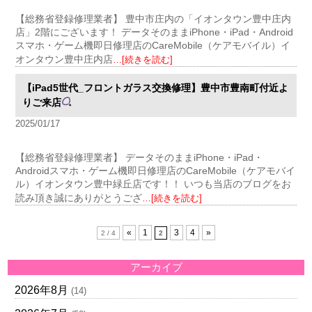
【総務省登録修理業者】 豊中市庄内の「イオンタウン豊中庄内
店」2階にございます！ データそのままiPhone・iPad・Android
スマホ・ゲーム機即日修理店のCareMobile（ケアモバイル）イ
オンタウン豊中庄内店
…[続きを読む]
【iPad5世代_フロントガラス交換修理】豊中市豊南町付近よ
りご来店
2025/01/17
【総務省登録修理業者】 データそのままiPhone・iPad・
Androidスマホ・ゲーム機即日修理店のCareMobile（ケアモバイ
ル）イオンタウン豊中緑丘店です！！ いつも当店のブログをお
読み頂き誠にありがとうござ
…[続きを読む]
«
1
3
4
»
2 / 4
2
アーカイブ
2026年8月
(14)