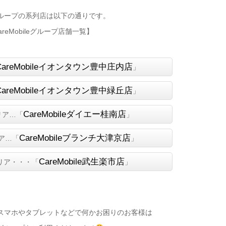
ループの系列店は以下の通りです。
areMobileグループ店舗一覧】
CareMobileイオンタウン豊中庄内店
」
CareMobileイオンタウン豊中緑丘店
」
CareMobileダイエー桂南店
リア…「
」
CareMobileブランチ大津京店
ア…「
」
CareMobile武生楽市店
リア・・・「
」
スマホやタブレットなどで何かお困りのお客様は