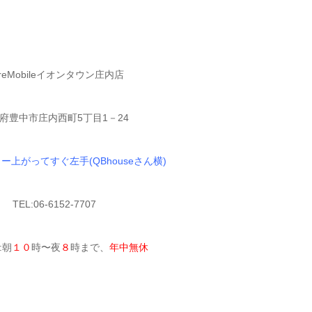
reMobileイオンタウン庄内店
府豊中市庄内西町5丁目1－24
ー上がってすぐ左手(QBhouseさん横)
TEL:06-6152-7707
:朝
１０
時〜夜
８
時まで、
年中無休