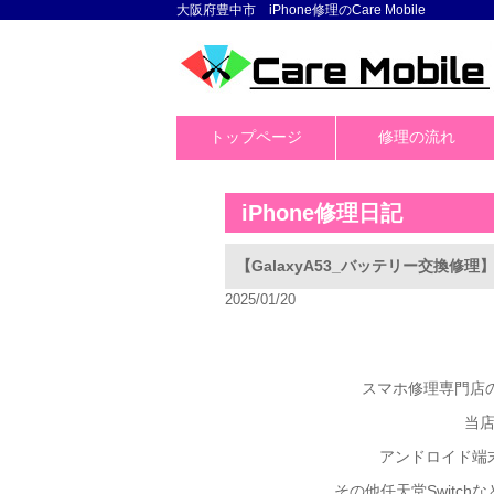
大阪府豊中市 iPhone修理のCare Mobile
トップページ
修理の流れ
iPhone修理日記
【GalaxyA53_バッテリー交換修
2025/01/20
スマホ修理専門店のC
当
アンドロイド端
その他任天堂Switc