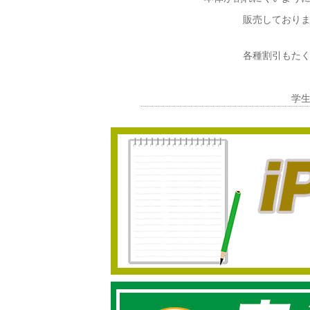
販売しており
各種割引もた
学