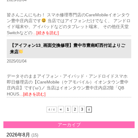
皆さんこんにちわ！ スマホ修理専門店のCareMobileイオンタウ
ン豊中庄内店です
当店ではアイフォンだけでなく、 アンドロ
イド端末や、アイパッドなどのタブレット端末、 その他任天堂
Switchなどの
…[続きを読む]
【アイフォン13_画面交換修理】豊中市豊南町西付近よりご
来店
2025/01/04
データそのままアイフォン・アイパッド・アンドロイドスマホ
即日修理店の【CareMobile（ケアモバイル）イオンタウン豊中
庄内店】です(‘ω’)ノ 当店はイオンタウン豊中庄内店2階「QB
HOUS
…[続きを読む]
«
1
2
3
4 / 4
4
アーカイブ
2026年8月
(15)