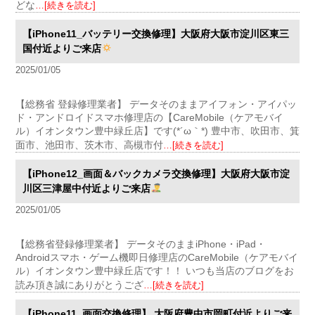
どな
…[続きを読む]
【iPhone11_バッテリー交換修理】大阪府大阪市淀川区東三
国付近よりご来店
2025/01/05
【総務省 登録修理業者】 データそのままアイフォン・アイパッ
ド・アンドロイドスマホ修理店の【CareMobile（ケアモバイ
ル）イオンタウン豊中緑丘店】です(*´ω｀*) 豊中市、吹田市、箕
面市、池田市、茨木市、高槻市付
…[続きを読む]
【iPhone12_画面＆バックカメラ交換修理】大阪府大阪市淀
川区三津屋中付近よりご来店
2025/01/05
【総務省登録修理業者】 データそのままiPhone・iPad・
Androidスマホ・ゲーム機即日修理店のCareMobile（ケアモバイ
ル）イオンタウン豊中緑丘店です！！ いつも当店のブログをお
読み頂き誠にありがとうござ
…[続きを読む]
【iPhone11_画面交換修理】 大阪府豊中市岡町付近よりご来