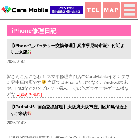
iPhone修理日記
【iPhone7_バッテリー交換修理】兵庫県尼崎市潮江付近よ
りご来店
2025/01/09
皆さんこんにちわ！ スマホ修理専門店のCareMobileイオンタウ
ン豊中庄内店です
当店ではiPhoneだけでなく、Android端末
や、iPadなどのタブレット端末、 その他ガラケーやゲーム機な
どな
…[続きを読む]
【iPadmini5_画面交換修理】大阪府大阪市淀川区加島付近よ
りご来店
2025/01/08
【総務省登録修理業者】 データそのままiPhone・iPad・