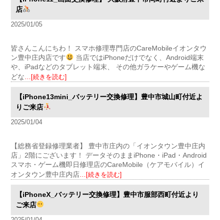
店
2025/01/05
皆さんこんにちわ！ スマホ修理専門店のCareMobileイオンタウ
ン豊中庄内店です
当店ではiPhoneだけでなく、Android端末
や、iPadなどのタブレット端末、 その他ガラケーやゲーム機な
どな
…[続きを読む]
【iPhone13mini_バッテリー交換修理】豊中市城山町付近よ
りご来店
2025/01/04
【総務省登録修理業者】 豊中市庄内の「イオンタウン豊中庄内
店」2階にございます！ データそのままiPhone・iPad・Android
スマホ・ゲーム機即日修理店のCareMobile（ケアモバイル）イ
オンタウン豊中庄内店
…[続きを読む]
【iPhoneX_バッテリー交換修理】豊中市服部西町付近より
ご来店
2025/01/04