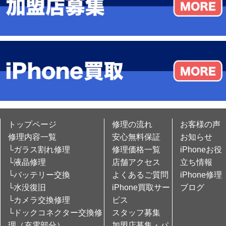
トップページ
修理の流れ
お客様の声
修理内容一覧
安心無料保証
お知らせ
└ガラス割れ修理
修理価格一覧
iPhoneお役
└液晶修理
店舗アクセス
立ち情報
└バッテリー交換
よくあるご質問
iPhone修理
└水没復旧
iPhone買取サー
ブログ
└カメラ交換修理
ビス
└ドックコネクター交換修
スタッフ募集
理（充電部分）
加盟店募集・パ