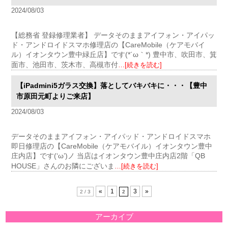
2024/08/03
【総務省 登録修理業者】 データそのままアイフォン・アイパッ
ド・アンドロイドスマホ修理店の【CareMobile（ケアモバイ
ル）イオンタウン豊中緑丘店】です(*´ω｀*) 豊中市、吹田市、箕
面市、池田市、茨木市、高槻市付
…[続きを読む]
【iPadmini5ガラス交換】落としてバキバキに・・・【豊中
市原田元町よりご来店】
2024/08/03
データそのままアイフォン・アイパッド・アンドロイドスマホ
即日修理店の【CareMobile（ケアモバイル）イオンタウン豊中
庄内店】です(‘ω’)ノ 当店はイオンタウン豊中庄内店2階「QB
HOUSE」さんのお隣にございま
…[続きを読む]
«
1
3
»
2 / 3
2
アーカイブ