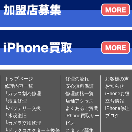
トップページ
修理の流れ
お客様の声
修理内容一覧
安心無料保証
お知らせ
└ガラス割れ修理
修理価格一覧
iPhoneお役
└液晶修理
店舗アクセス
立ち情報
└バッテリー交換
よくあるご質問
iPhone修理
└水没復旧
iPhone買取サー
ブログ
└カメラ交換修理
ビス
└ドックコネクター交換修
スタッフ募集