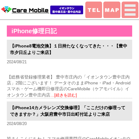
iPhone修理日記
【iPhone8電池交換】１日持たなくなってきた・・・【豊中
市夕日丘よりご来店】
2024/08/21
【総務省登録修理業者】 豊中市庄内の「イオンタウン豊中庄内
店」2階にございます！ データそのままiPhone・iPad・Android
スマホ・ゲーム機即日修理店のCareMobile（ケアモバイル）イ
オンタウン豊中庄内店
…[続きを読む]
【iPhone14カメラレンズ交換修理】「ここだけの修理って
できますか？」大阪府豊中市日出町付近よりご来店
2024/08/20
皆さんこんにちわ！ スマホ修理専門店のCareMobileイオンタウ