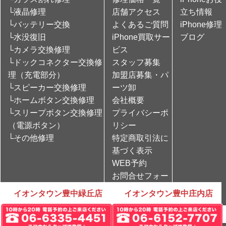
└液晶修理
店舗アクセス
立ち情報
└バッテリー交換
よくあるご質問
iPhone修理
└水没復旧
iPhone買取サー
ブログ
└カメラ交換修理
ビス
└ドックコネクター交換修
スタッフ募集
理（充電部分）
加盟店募集・パ
└スピーカー交換修理
ーツ卸
└ホームボタン交換修理
会社概要
└スリープボタン交換修理
プライバシーポ
（電源ボタン）
リシー
└その他修理
特定商取引法に
基づく表示
WEB予約
お問合せフォー
ム
イオンタウン豊中緑丘店
イオンタウン豊中庄内店
Copyright © iPhone修理のCare Mobile All rights Reserved.