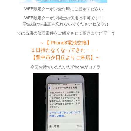
WEB限定クーポン受付時にご提示ください！
WEB限定クーポン同士の併用は不可です！！
学生様は学生証を忘れないでくださいね(≧◇≦)
では当店の修理案件をご紹介させて頂きます(*´▽｀*)
～【iPhone8電池交換】
１日持たなくなってきた・・・
【豊中市夕日丘よりご来店】～
今回お持ちいただいたiPhoneがコチラ