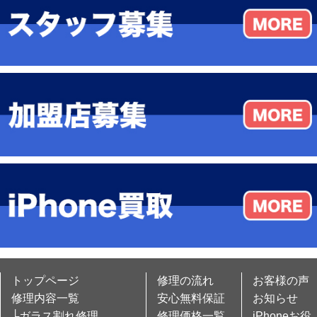
トップページ
修理の流れ
お客様の声
修理内容一覧
安心無料保証
お知らせ
└ガラス割れ修理
修理価格一覧
iPhoneお役