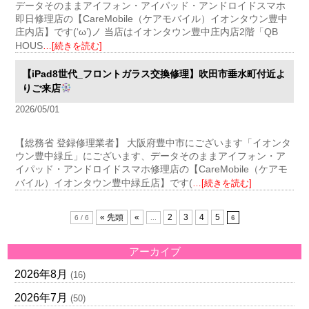
データそのままアイフォン・アイパッド・アンドロイドスマホ
即日修理店の【CareMobile（ケアモバイル）イオンタウン豊中
庄内店】です(‘ω’)ノ 当店はイオンタウン豊中庄内店2階「QB
HOUS
…[続きを読む]
【iPad8世代_フロントガラス交換修理】吹田市垂水町付近よ
りご来店
2026/05/01
【総務省 登録修理業者】 大阪府豊中市にございます「イオンタ
ウン豊中緑丘」にございます、データそのままアイフォン・ア
イパッド・アンドロイドスマホ修理店の【CareMobile（ケアモ
バイル）イオンタウン豊中緑丘店】です(
…[続きを読む]
« 先頭
«
2
3
4
5
6 / 6
...
6
アーカイブ
2026年8月
(16)
2026年7月
(50)