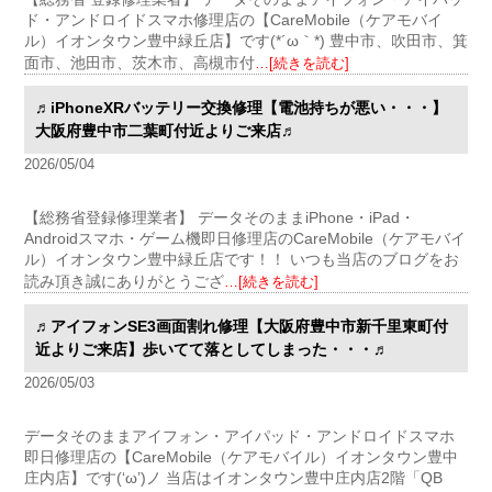
ド・アンドロイドスマホ修理店の【CareMobile（ケアモバイ
ル）イオンタウン豊中緑丘店】です(*´ω｀*) 豊中市、吹田市、箕
面市、池田市、茨木市、高槻市付
…[続きを読む]
♬iPhoneXRバッテリー交換修理【電池持ちが悪い・・・】
大阪府豊中市二葉町付近よりご来店♬
2026/05/04
【総務省登録修理業者】 データそのままiPhone・iPad・
Androidスマホ・ゲーム機即日修理店のCareMobile（ケアモバイ
ル）イオンタウン豊中緑丘店です！！ いつも当店のブログをお
読み頂き誠にありがとうござ
…[続きを読む]
♬アイフォンSE3画面割れ修理【大阪府豊中市新千里東町付
近よりご来店】歩いてて落としてしまった・・・♬
2026/05/03
データそのままアイフォン・アイパッド・アンドロイドスマホ
即日修理店の【CareMobile（ケアモバイル）イオンタウン豊中
庄内店】です(‘ω’)ノ 当店はイオンタウン豊中庄内店2階「QB