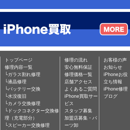
トップページ
修理の流れ
お客様の声
修理内容一覧
安心無料保証
お知らせ
└ガラス割れ修理
修理価格一覧
iPhoneお役
└液晶修理
店舗アクセス
立ち情報
└バッテリー交換
よくあるご質問
iPhone修理
└水没復旧
iPhone買取サー
ブログ
└カメラ交換修理
ビス
└ドックコネクター交換修
スタッフ募集
理（充電部分）
加盟店募集・パ
└スピーカー交換修理
ーツ卸