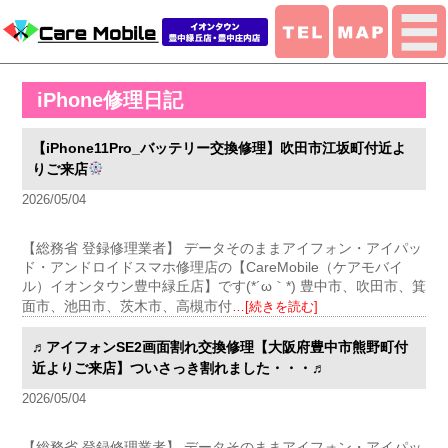
iPhone修理日記
【iPhone11Pro_バッテリー交換修理】吹田市江坂町付近よ
りご来店
2026/05/04
【総務省 登録修理業者】 データそのままアイフォン・アイパッ
ド・アンドロイドスマホ修理店の【CareMobile（ケアモバイ
ル）イオンタウン豊中緑丘店】です(*´ω｀*) 豊中市、吹田市、箕
面市、池田市、茨木市、高槻市付
…[続きを読む]
♬アイフォンSE2画面割れ交換修理【大阪府豊中市熊野町付
近よりご来店】ついさっき割れました・・・♬
2026/05/04
【総務省 登録修理業者】 データそのままアイフォン・アイパッ