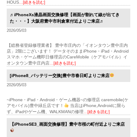
HOUS
…[続きを読む]
♬iPhoneXs液晶画面交換修理【画面が割れて線が出てき
た・・・】大阪府豊中市利倉東付近よりご来店♬
2026/05/03
【総務省登録修理業者】 豊中市庄内の「イオンタウン豊中庄内
店」2階にございます！ データそのままiPhone・iPad・Android
スマホ・ゲーム機即日修理店のCareMobile（ケアモバイル）イ
オンタウン豊中庄内店
…[続きを読む]
[iPhone8_バッテリー交換]豊中市春日町よりご来店
2026/05/03
~iPhone・iPad・Android・ゲーム機器~の修理店 caremobile(ケ
アモバイル)豊中緑丘店です！
当店はiPhone,Androidに限ら
ず、iPadやゲーム機、WALKMANの修理
…[続きを読む]
【iPhoneSE3_画面交換修理】豊中市桜の町付近よりご来店