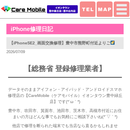
iPhone修理日記
【iPhoneSE2_画面交換修理】豊中市熊野町付近よりご
2026/07/09
【総務省 登録修理業者】
データそのままアイフォン・アイパッド・アンドロイドスマホ
修理店の【CareMobile（ケアモバイル）イオンタウン豊中緑丘
店】です(*´ω｀*)
豊中市、吹田市、箕面市、池田市、茨木市、高槻市付近
にお住
まいの方はどんな事でもお気軽にご相談下さいね(*´▽｀*)
他店で修理を断られた端末でも当店なら直るかもしれませ