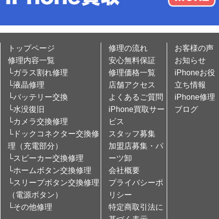
トップページ
修理の流れ
お客様の声
修理内容一覧
安心無料保証
お知らせ
└ガラス割れ修理
修理価格一覧
iPhoneお役
└液晶修理
店舗アクセス
立ち情報
└バッテリー交換
よくあるご質問
iPhone修理
└水没復旧
iPhone買取サー
ブログ
└カメラ交換修理
ビス
└ドックコネクター交換修
スタッフ募集
理（充電部分）
加盟店募集・パ
└スピーカー交換修理
ーツ卸
└ホームボタン交換修理
会社概要
└スリープボタン交換修理
プライバシーポ
（電源ボタン）
リシー
└その他修理
特定商取引法に