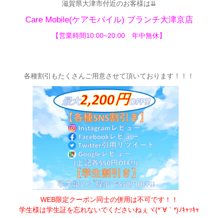
滋賀県大津市付近のお客様は⇊
Care Mobile(ケアモバイル) ブランチ大津京店
【営業時間10:00~20:00 年中無休】
各種割引もたくさんご用意させて頂いてお
ります！！！
WEB限定クーポン同士の併用は不可です！！
学生様は学生証を忘れないでくださいねぇヾ(*´∀｀*)ﾉｷｬｯｷｬ