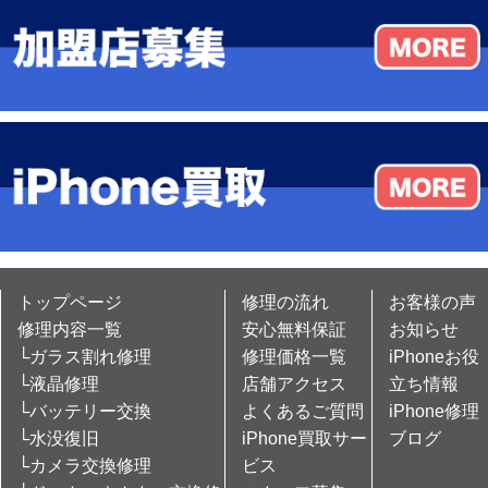
トップページ
修理の流れ
お客様の声
修理内容一覧
安心無料保証
お知らせ
└ガラス割れ修理
修理価格一覧
iPhoneお役
└液晶修理
店舗アクセス
立ち情報
└バッテリー交換
よくあるご質問
iPhone修理
└水没復旧
iPhone買取サー
ブログ
└カメラ交換修理
ビス