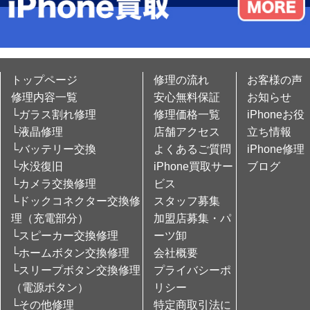
トップページ
修理の流れ
お客様の声
修理内容一覧
安心無料保証
お知らせ
└ガラス割れ修理
修理価格一覧
iPhoneお役
└液晶修理
店舗アクセス
立ち情報
└バッテリー交換
よくあるご質問
iPhone修理
└水没復旧
iPhone買取サー
ブログ
└カメラ交換修理
ビス
└ドックコネクター交換修
スタッフ募集
理（充電部分）
加盟店募集・パ
└スピーカー交換修理
ーツ卸
└ホームボタン交換修理
会社概要
└スリープボタン交換修理
プライバシーポ
（電源ボタン）
リシー
└その他修理
特定商取引法に