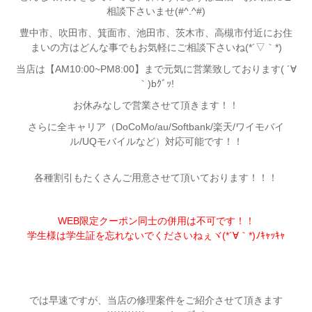
相談下さいませ(#^.^#)
豊中市、吹田市、箕面市、池田市、茨木市、高槻市付近
にお住
まいの方はどんな事でもお気軽にご相談下さいね(*´▽｀*)
当店は【AM10:00~PM8:00】まで元気に営業致しております( ´∀
｀)bｸﾞｯ!
お休みなしで営業させて頂きます！！
さらに全キャリア（DoCoMo/au/Softbank/楽天/ワイモバイ
ル/UQモバイルなど）対応可能です！！
各種割引もたくさんご用意させて頂いております！！！
WEB限定クーポン同士の併用は不可です！！
学生様は学生証を忘れないでくださいねぇヾ(*´∀｀*)ﾉｷｬｯｷｬ
では早速ですが、当店の修理案件をご紹介させて頂きます