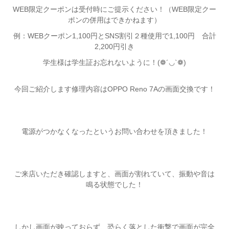
WEB限定クーポンは受付時にご提示ください！（WEB限定クー
ポンの併用はできかねます）
例：WEBクーポン1,100円とSNS割引２種使用で1,100円 合計
2,200円引き
学生様は学生証お忘れないように！(❁´◡`❁)
今回ご紹介します修理内容はOPPO Reno 7Aの画面交換です！
電源がつかなくなったというお問い合わせを頂きました！
ご来店いただき確認しますと、画面が割れていて、振動や音は
鳴る状態でした！
しかし画面が映っておらず、恐らく落とした衝撃で画面が完全