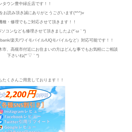
ンタウン豊中緑丘店です！！
お読み頂き誠にありがとうございます(*^^)v
機種・修理でもご対応させて頂きます！！
ソコンなども修理させて頂きましたよ(*´ω｀*)
oftbank/楽天/ワイモバイル/UQモバイルなど）対応可能です！！
木市、高槻市付近
にお住まいの方はどんな事でもお気軽にご相談
下さいね(*´▽｀*)
もたくさんご用意しております！！