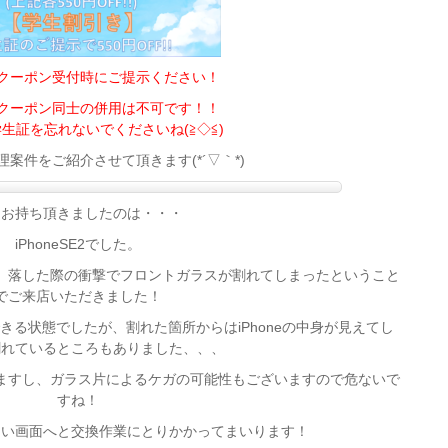
定クーポン受付時にご提示ください！
定クーポン同士の併用は不可です！！
生証を忘れないでくださいね(≧◇≦)
案件をご紹介させて頂きます(*´▽｀*)
日お持ち頂きましたのは・・・
iPhoneSE2でした。
、落した際の衝撃でフロントガラスが割れてしまったということ
でご来店いただきました！
る状態でしたが、割れた箇所からはiPhoneの中身が見えてし
割れているところもありました、、、
ますし、ガラス片によるケガの可能性もございますので危ないで
すね！
しい画面へと交換作業にとりかかってまいります！