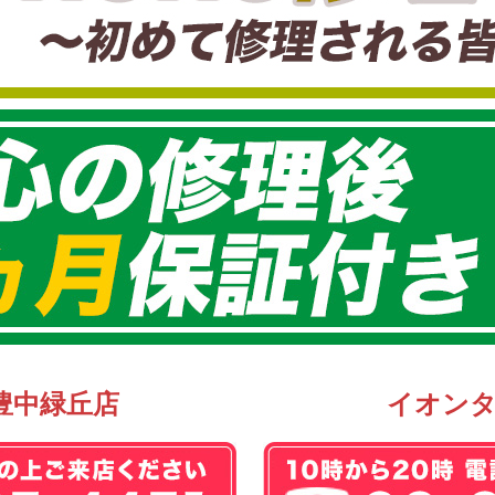
豊中緑丘店
イオン