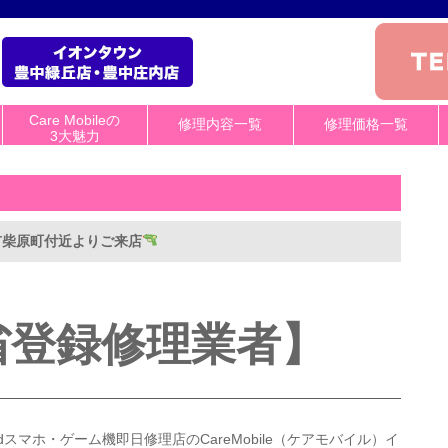
Care Mobileの
修理内容一覧
修理価格一覧
3大魅力
中市柴原町付近よりご来店
省登録修理業者】
roidスマホ・ゲーム機即日修理店のCareMobile（ケアモバイル）イ