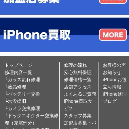
トップページ
修理の流れ
お客様の声
修理内容一覧
安心無料保証
お知らせ
└ガラス割れ修理
修理価格一覧
iPhoneお役
└液晶修理
店舗アクセス
立ち情報
└バッテリー交換
よくあるご質問
iPhone修理
└水没復旧
iPhone買取サー
ブログ
└カメラ交換修理
ビス
└ドックコネクター交換修
スタッフ募集
理（充電部分）
加盟店募集・パ