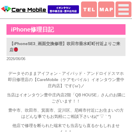
iPhone修理日記
【iPhoneSE3_画面交換修理】吹田市垂水町町付近よりご来
店
2026/06/06
データそのままアイフォン・アイパッド・アンドロイドスマホ
即日修理店の【CareMobile（ケアモバイル）イオンタウン豊中
庄内店】です(‘ω’)ノ
当店はイオンタウン豊中庄内店2階「QB HOUSE」さんのお隣に
ございます！！
豊中市、吹田市、箕面市、淀川区、尼崎市付近
にお住まいの方
はどんな事でもお気軽にご相談下さいね(*´▽｀*)
他店で修理を断られた端末でも当店なら直るかもしれませ
ん！！