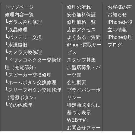
トップページ
修理の流れ
お客様の声
修理内容一覧
安心無料保証
お知らせ
└ガラス割れ修理
修理価格一覧
iPhoneお役
└液晶修理
店舗アクセス
立ち情報
└バッテリー交換
よくあるご質問
iPhone修理
└水没復旧
iPhone買取サー
ブログ
└カメラ交換修理
ビス
└ドックコネクター交換修
スタッフ募集
理（充電部分）
加盟店募集・パ
└スピーカー交換修理
ーツ卸
└ホームボタン交換修理
会社概要
└スリープボタン交換修理
プライバシーポ
（電源ボタン）
リシー
└その他修理
特定商取引法に
基づく表示
WEB予約
お問合せフォー