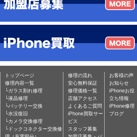
トップページ
修理の流れ
お客様の声
修理内容一覧
安心無料保証
お知らせ
└ガラス割れ修理
修理価格一覧
iPhoneお役
└液晶修理
店舗アクセス
立ち情報
└バッテリー交換
よくあるご質問
iPhone修理
└水没復旧
iPhone買取サー
ブログ
└カメラ交換修理
ビス
└ドックコネクター交換修
スタッフ募集
理（充電部分）
加盟店募集・パ