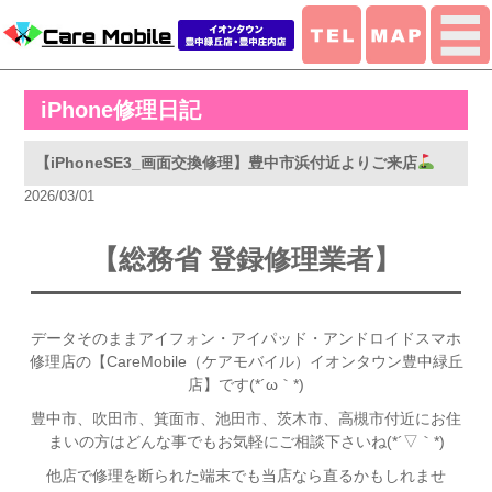
iPhone修理日記
【iPhoneSE3_画面交換修理】豊中市浜付近よりご来店
2026/03/01
【総務省 登録修理業者】
データそのままアイフォン・アイパッド・アンドロイドスマホ
修理店の【CareMobile（ケアモバイル）イオンタウン豊中緑丘
店】です(*´ω｀*)
豊中市、吹田市、箕面市、池田市、茨木市、高槻市付近
にお住
まいの方はどんな事でもお気軽にご相談下さいね(*´▽｀*)
他店で修理を断られた端末でも当店なら直るかもしれませ