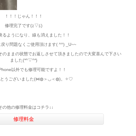
！！！じゃん！！！
修理完了です(≧▽≦)
映るようになり、線も消えました！！
り問題なくご使用頂けます( ^^) _U~~
そのままの状態でお返しさせて頂きましたので大変喜んで下さい
ました(*^▽^*)
Phone以外でも修理可能ですよ！！
とうございました(⋈◍＞◡＜◍)。✧♡
↓その他の修理料金はコチラ↓↓
修理料金