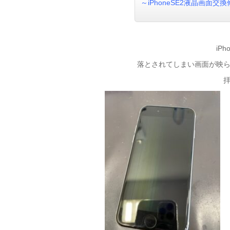
～iPhoneSE2液晶画面交換
iP
落とされてしまい画面が映