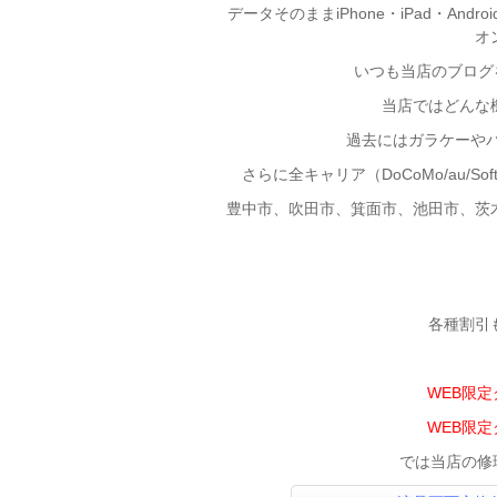
データそのままiPhone・iPad・And
オ
いつも当店のブログを
当店ではどんな
過去にはガラケーやパ
さらに全キャリア（DoCoMo/au/S
豊中市、吹田市、箕面市、池田市、茨
各種割引
WEB限
WEB限
では当店の修理