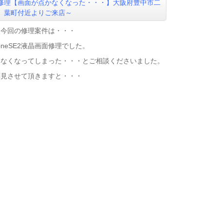
修理【画面が点かなくなった・・・】大阪府豊中市二
葉町付近よりご来店
～
今回の修理案件は・・・
honeSE2液晶画面修理でした。
らなくなってしまった・・・とご相談くださいました。
拝見させて頂きますと・・・