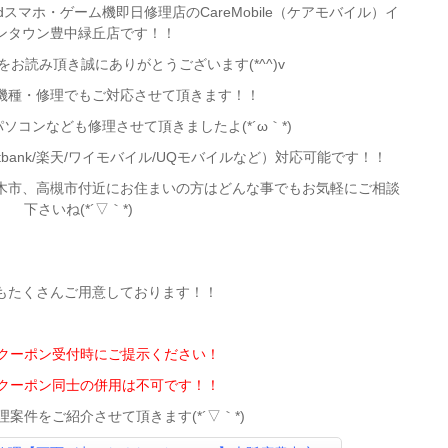
roidスマホ・ゲーム機即日修理店のCareMobile（ケアモバイル）イ
ンタウン豊中緑丘店です！！
お読み頂き誠にありがとうございます(*^^)v
機種・修理でもご対応させて頂きます！！
ソコンなども修理させて頂きましたよ(*´ω｀*)
oftbank/楽天/ワイモバイル/UQモバイルなど）対応可能です！！
木市、高槻市付近
にお住まいの方はどんな事でもお気軽にご相談
下さいね(*´▽｀*)
もたくさんご用意しております！！
定クーポン受付時にご提示ください！
定クーポン同士の併用は不可です！！
案件をご紹介させて頂きます(*´▽｀*)