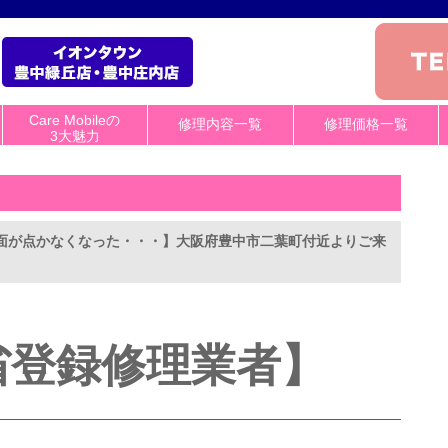
Care Mobileの
修理内容一覧
修理価格一覧
3大魅力
【画面が点かなくなった・・・】大阪府豊中市二葉町付近よりご来
省登録修理業者】