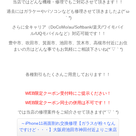
当店ではどんな機種・修理でもご対応させて頂きます！！
過去にはガラケーやパソコンなども修理させて頂きましたよ(*´ω
｀*)
さらに全キャリア（DoCoMo/au/Softbank/楽天/ワイモバイ
ル/UQモバイルなど）対応可能です！！
豊中市、吹田市、箕面市、池田市、茨木市、高槻市付近
にお住
まいの方はどんな事でもお気軽にご相談下さいね(*´▽｀*)
各種割引もたくさんご用意しております！！
WEB限定クーポン受付時にご提示ください！
WEB限定クーポン同士の併用は不可です！！
では当店の修理案件をご紹介させて頂きます(*´▽｀*)
～iPhone11画面割れ交換
修理【ガラスが粉々なん
ですけど・・・】大阪府池田市神田付近よりご来店