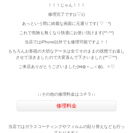
！！！じゃん！！！
修理完了です(≧▽≦)
あっという間に綺麗な画面に元通りです(´▽｀*)
これで危険も無くなり快適にお使い頂けます(*^-^*)
当店ではiPhone以外でも修理可能ですよ！！
もちろんお客様の大切なデータは全てそのままの状態でお返し
させて頂きましたので大変喜んで下さいました(*^▽^*)
ご来店ありがとうございました(⋈◍＞◡＜◍)。✧♡
↓↓その他の修理料金はコチラ↓↓
修理料金
当店ではガラスコーティングやフィルムの貼り替えなども行っ
ております！