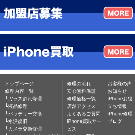
トップページ
修理の流れ
お客様の声
修理内容一覧
安心無料保証
お知らせ
└ガラス割れ修理
修理価格一覧
iPhoneお役
└液晶修理
店舗アクセス
立ち情報
└バッテリー交換
よくあるご質問
iPhone修理
└水没復旧
iPhone買取サー
ブログ
└カメラ交換修理
ビス