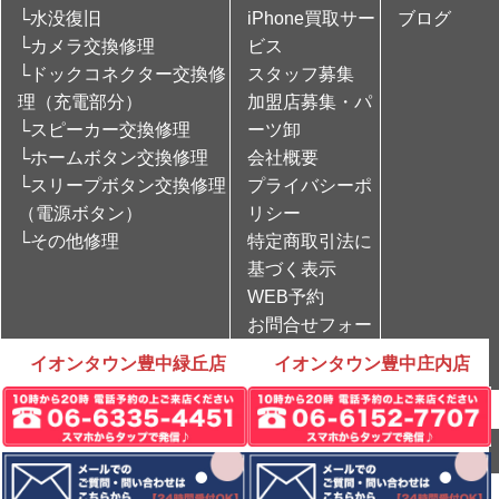
└水没復旧
iPhone買取サー
ブログ
└カメラ交換修理
ビス
└ドックコネクター交換修
スタッフ募集
理（充電部分）
加盟店募集・パ
└スピーカー交換修理
ーツ卸
└ホームボタン交換修理
会社概要
└スリープボタン交換修理
プライバシーポ
（電源ボタン）
リシー
└その他修理
特定商取引法に
基づく表示
WEB予約
お問合せフォー
ム
イオンタウン豊中緑丘店
イオンタウン豊中庄内店
Copyright © iPhone修理のCare Mobile All rights Reserved.