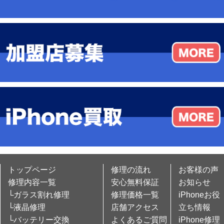
トップページ
修理の流れ
お客様の声
修理内容一覧
安心無料保証
お知らせ
└ガラス割れ修理
修理価格一覧
iPhoneお役
└液晶修理
店舗アクセス
立ち情報
└バッテリー交換
よくあるご質問
iPhone修理