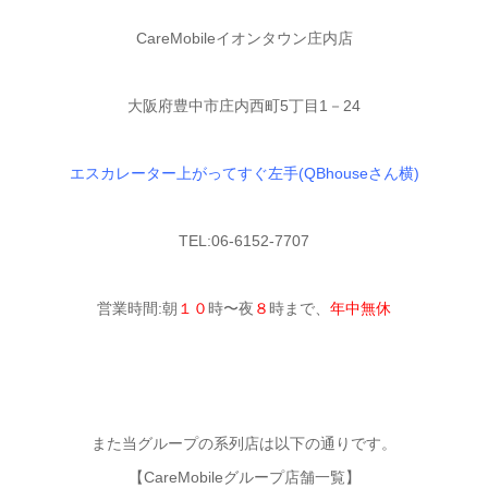
CareMobileイオンタウン庄内店
大阪府豊中市庄内西町5丁目1－24
エスカレーター上がってすぐ左手(QBhouseさん横)
TEL:06-6152-7707
営業時間:朝
１０
時〜夜
８
時まで、
年中無休
また当グループの系列店は以下の通りです。
【CareMobileグループ店舗一覧】