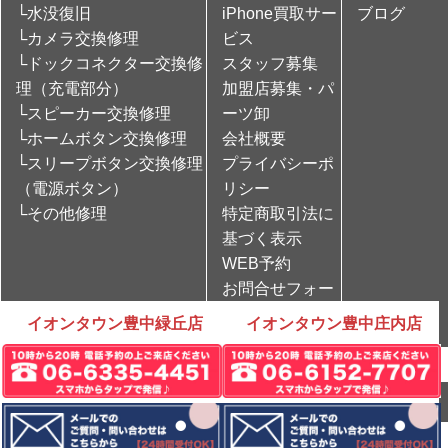
└水没復旧
iPhone買取サー
ブログ
└カメラ交換修理
ビス
└ドックコネクター交換修
スタッフ募集
理（充電部分）
加盟店募集・パ
└スピーカー交換修理
ーツ卸
└ホームボタン交換修理
会社概要
└スリープボタン交換修理
プライバシーポ
（電源ボタン）
リシー
└その他修理
特定商取引法に
基づく表示
WEB予約
お問合せフォー
ム
イオンタウン豊中緑丘店
イオンタウン豊中庄内店
Copyright © iPhone修理のCare Mobile All rights Reserved.