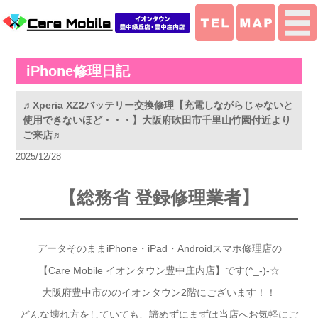
iPhone修理日記
♬Xperia XZ2バッテリー交換修理【充電しながらじゃないと
使用できないほど・・・】大阪府吹田市千里山竹園付近より
ご来店♬
2025/12/28
【総務省 登録修
理業者】
データそのままiPhone・iPad・Androidスマホ修理店の
【Care Mobile イオンタウン豊中庄内店】です(^_-)-☆
大阪府豊中市ののイオンタウン2階にございます！！
どんな壊れ方をしていても、諦めずにまずは当店へお気軽にご