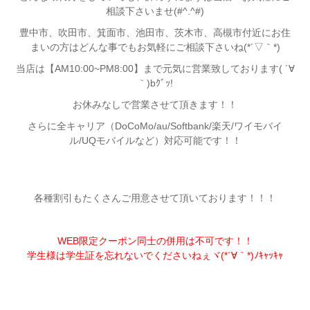
相談下さいませ(#^.^#)
豊中市、吹田市、箕面市、池田市、茨木市、高槻市付近
にお住
まいの方はどんな事でもお気軽にご相談下さいね(*´▽｀*)
当店は【AM10:00~PM8:00】まで元気に営業致しております( ´∀
｀)bｸﾞｯ!
お休みなしで営業させて頂きます！！
さらに全キャリア（DoCoMo/au/Softbank/楽天/ワイモバイ
ル/UQモバイルなど）対応可能です！！
各種割引もたくさんご用意させて頂いております！！！
WEB限定クーポン同士の併用は不可です！！
学生様は学生証を忘れないでくださいねぇヾ(*´∀｀*)ﾉｷｬｯｷｬ