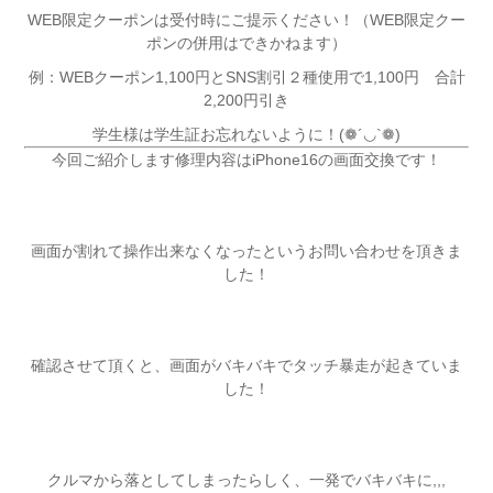
WEB限定クーポンは受付時にご提示ください！（WEB限定クー
ポンの併用はできかねます）
例：WEBクーポン1,100円とSNS割引２種使用で1,100円 合計
2,200円引き
学生様は学生証お忘れないように！(❁´◡`❁)
今回ご紹介します修理内容はiPhone16の画面交換です！
画面が割れて操作出来なくなったというお問い合わせを頂きま
した！
確認させて頂くと、画面がバキバキでタッチ暴走が起きていま
した！
クルマから落としてしまったらしく、一発でバキバキに,,,