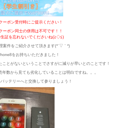
定クーポン受付時にご提示ください！
定クーポン同士の併用は不可です！！
生証を忘れないでくださいね(≧◇≦)
案件をご紹介させて頂きます(*´▽｀*)
Phone8をお持ちいただきました！
たことがないということでさすがに減りが早いとのことです！
売年数から見ても劣化していることは明白ですね。。。
いバッテリーへと交換して参りましょう！