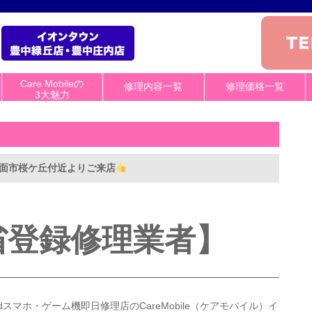
Care Mobileの
修理内容一覧
修理価格一覧
3大魅力
】箕面市桜ケ丘付近よりご来店
省登録修理業者】
roidスマホ・ゲーム機即日修理店のCareMobile（ケアモバイル）イ