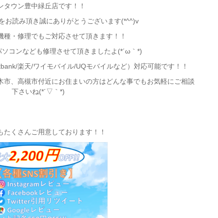
ンタウン豊中緑丘店です！！
お読み頂き誠にありがとうございます(*^^)v
機種・修理でもご対応させて頂きます！！
ソコンなども修理させて頂きましたよ(*´ω｀*)
oftbank/楽天/ワイモバイル/UQモバイルなど）対応可能です！！
木市、高槻市付近
にお住まいの方はどんな事でもお気軽にご相談
下さいね(*´▽｀*)
もたくさんご用意しております！！