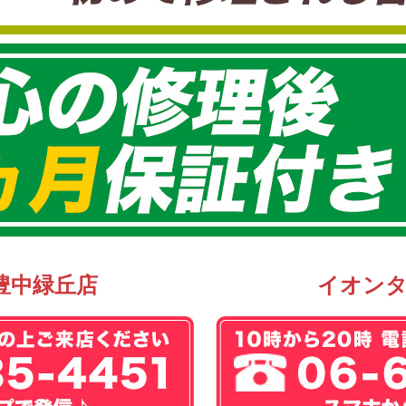
豊中緑丘店
イオン