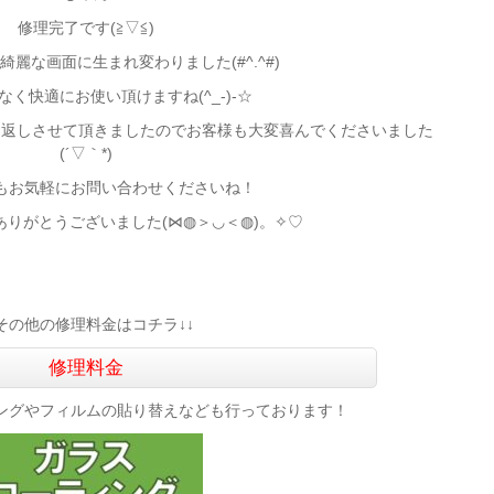
修理完了です(≧▽≦)
麗な画面に生まれ変わりました(#^.^#)
く快適にお使い頂けますね(^_-)-☆
お返しさせて頂きましたのでお客様も大変喜んでくださいました
(´▽｀*)
もお気軽にお問い合わせくださいね！
りがとうございました(⋈◍＞◡＜◍)。✧♡
↓その他の修理料金はコチラ↓↓
修理料金
ングやフィルムの貼り替えなども行っております！