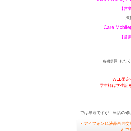
【営業
滋
Care Mo
【営業
各種割引もた
WEB限
学生様は学生証を忘
では早速ですが、当店の修理案件を
～アイフォン11液晶画面
交
れで