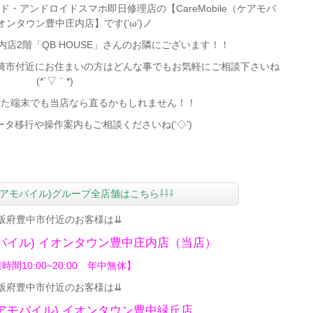
・アンドロイドスマホ即日修理店の【CareMobile（ケアモバ
ンタウン豊中庄内店】です(‘ω’)ノ
店2階「QB HOUSE」さんのお隣にございます！！
崎市付近
にお住まいの方はどんな事でもお気軽にご相談下さいね
(*´▽｀*)
れた端末でも当店なら直るかもしれません！！
タ移行や操作案内もご相談くださいね(‘◇’)ゞ
le(ケアモバイル)グループ全店舗はこちら⇩⇩⇩
阪府豊中市付近のお客様は⇊
モバイル)
イオンタウン豊中庄内店（当店）
時間10:00~20:00 年中無休】
阪府豊中市付近のお客様は⇊
(ケアモバイル)
イオンタウン豊中緑丘店