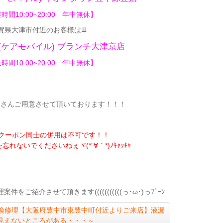
時間10:00~20:00 年中無休】
賀県大津市付近のお客様は⇊
bile(ケアモバイル) ブランチ大津京店
時間10:00~20:00 年中無休】
くさんご用意させて頂いてお
ります！！！
定クーポン同士の併用は不可です！！
れないでくださいねぇヾ(*´∀｀*)ﾉｷｬｯｷｬ
ご紹介させて頂きます(((((((((((っ･ω･)っﾌﾞｰﾝ
換
修理【大阪府豊中市東豊中町付近よりご来店】液漏
見えないところがある・・・～