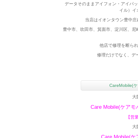
データそのままアイフォン・アイパッド
イル）イオ
当店はイオンタウン豊中庄内
豊中市、吹田市、箕面市、淀川区、尼
他店で修理を断ら
修理だけでなく、デー
CareMobi
大
Care Mobile(ケア
【
営業
大
Care Mobile