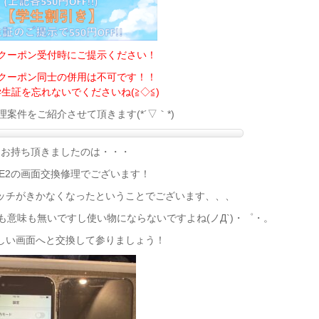
定クーポン受付時にご提示ください！
定クーポン同士の併用は不可です！！
生証を忘れないでくださいね(≧◇≦)
案件をご紹介させて頂きます(*´▽｀*)
日お持ち頂きましたのは・・・
neSE2の画面交換修理でございます！
ッチがきかなくなったということでございます、、、
意味も無いですし使い物にならないですよね(ノД`)・゜・。
しい画面へと交換して参りましょう！