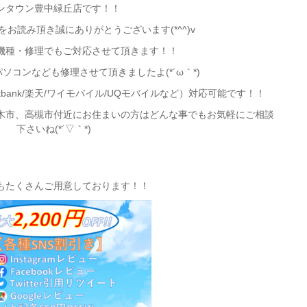
ンタウン豊中緑丘店です！！
お読み頂き誠にありがとうございます(*^^)v
機種・修理でもご対応させて頂きます！！
ソコンなども修理させて頂きましたよ(*´ω｀*)
oftbank/楽天/ワイモバイル/UQモバイルなど）対応可能です！！
木市、高槻市付近
にお住まいの方はどんな事でもお気軽にご相談
下さいね(*´▽｀*)
もたくさんご用意しております！！