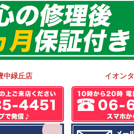
豊中緑丘店
イオン