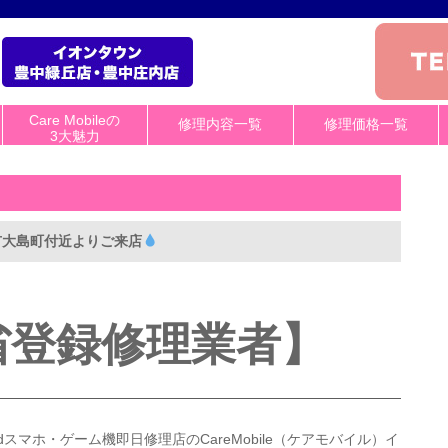
Care Mobileの
修理内容一覧
修理価格一覧
3大魅力
中市大島町付近よりご来店
省登録修理業者】
roidスマホ・ゲーム機即日修理店のCareMobile（ケアモバイル）イ