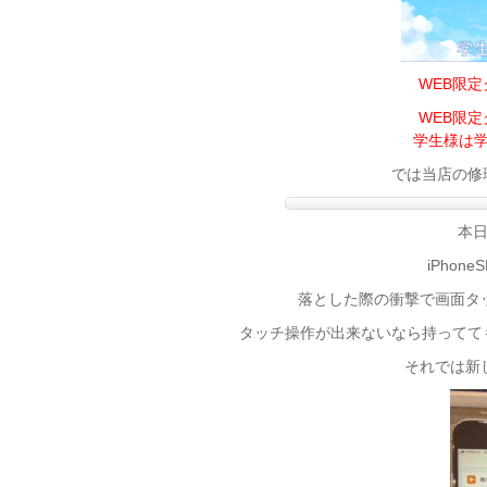
WEB限
WEB限
学生様は学
では当店の修理
本
iPho
落とした際の衝撃で画面タ
タッチ操作が出来ないなら持ってても
それでは新