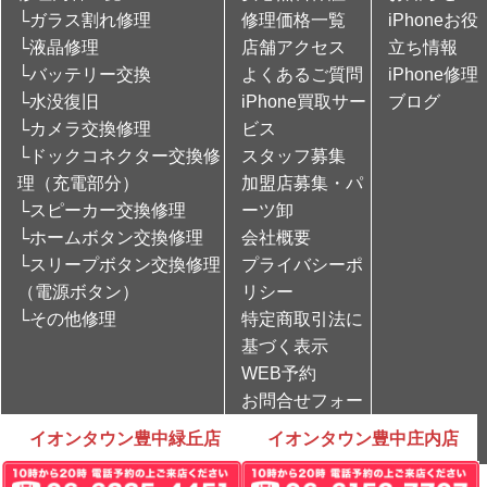
└ガラス割れ修理
修理価格一覧
iPhoneお役
└液晶修理
店舗アクセス
立ち情報
└バッテリー交換
よくあるご質問
iPhone修理
└水没復旧
iPhone買取サー
ブログ
└カメラ交換修理
ビス
└ドックコネクター交換修
スタッフ募集
理（充電部分）
加盟店募集・パ
└スピーカー交換修理
ーツ卸
└ホームボタン交換修理
会社概要
└スリープボタン交換修理
プライバシーポ
（電源ボタン）
リシー
└その他修理
特定商取引法に
基づく表示
WEB予約
お問合せフォー
ム
イオンタウン豊中緑丘店
イオンタウン豊中庄内店
Copyright © iPhone修理のCare Mobile All rights Reserved.