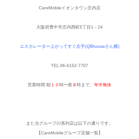
CareMobileイオンタウン庄内店
大阪府豊中市庄内西町5丁目1－24
エスカレーター上がってすぐ左手(QBhouseさん横)
TEL:06-6152-7707
営業時間:朝
１０
時〜夜
８
時まで、
年中無休
また当グループの系列店は以下の通りです。
【CareMobileグループ店舗一覧】