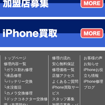
トップページ
修理の流れ
お客様の声
修理内容一覧
安心無料保証
お知らせ
└ガラス割れ修理
修理価格一覧
iPhoneお役
└液晶修理
店舗アクセス
立ち情報
└バッテリー交換
よくあるご質問
iPhone修理
└水没復旧
iPhone買取サー
ブログ
└カメラ交換修理
ビス
└ドックコネクター交換修
スタッフ募集
理（充電部分）
加盟店募集・パ