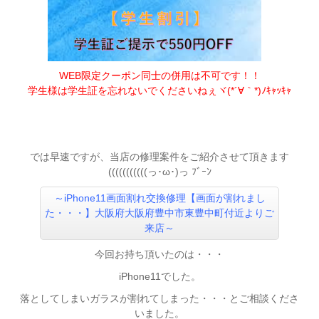
WEB限定クーポン同士の併用は不可です！！
学生様は学生証を忘れないでくださいねぇヾ(*´∀｀*)ﾉｷｬｯｷｬ
では早速ですが、当店の修理案件をご紹介させて頂きます
(((((((((((っ･ω･)っ ﾌﾞｰﾝ
～iPhone11画面割れ交換修理【画面が割れまし
た・・・】大阪府大阪府豊中市東豊中町付近よりご
来店～
今回お持ち頂いたのは・・・
iPhone11でした。
落としてしまいガラスが割れてしまった・・・とご相談くださ
いました。