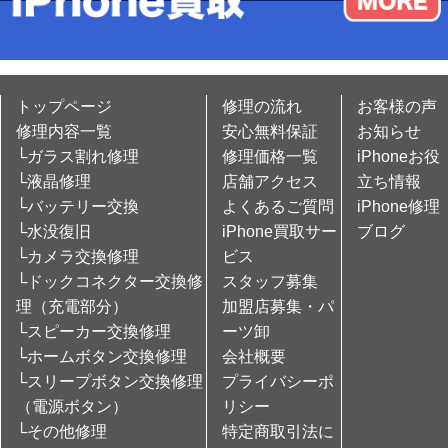
トップページ
修理の流れ
お客様の声
修理内容一覧
安心無料保証
お知らせ
└ガラス割れ修理
修理価格一覧
iPhoneお役
└液晶修理
店舗アクセス
立ち情報
└バッテリー交換
よくあるご質問
iPhone修理
└水没復旧
iPhone買取サー
ブログ
└カメラ交換修理
ビス
└ドックコネクター交換修
スタッフ募集
理（充電部分）
加盟店募集・パ
└スピーカー交換修理
ーツ卸
└ホームボタン交換修理
会社概要
└スリープボタン交換修理
プライバシーポ
（電源ボタン）
リシー
└その他修理
特定商取引法に