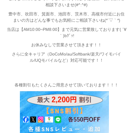
相談下さいませ(#^.^#)
豊中市、吹田市、箕面市、池田市、茨木市、高槻市付近
にお住
まいの方はどんな事でもお気軽にご相談下さいね(*´▽｀*)
当店は【AM10:00~PM8:00】まで元気に営業致しております( ´∀
｀)bｸﾞｯ!
お休みなしで営業させて頂きます！！
さらに全キャリア（DoCoMo/au/Softbank/楽天/ワイモバイ
ル/UQモバイルなど）対応可能です！！
各種割引もたくさんご用意させて頂いております！！！