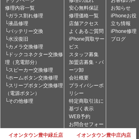
トップページ
修理の流れ
お客様の声
修理内容一覧
安心無料保証
お知らせ
└ガラス割れ修理
修理価格一覧
iPhoneお役
└液晶修理
店舗アクセス
立ち情報
└バッテリー交換
よくあるご質問
iPhone修理
└水没復旧
iPhone買取サー
ブログ
└カメラ交換修理
ビス
└ドックコネクター交換修
スタッフ募集
理（充電部分）
加盟店募集・パ
└スピーカー交換修理
ーツ卸
└ホームボタン交換修理
会社概要
└スリープボタン交換修理
プライバシーポ
（電源ボタン）
リシー
└その他修理
特定商取引法に
基づく表示
WEB予約
お問合せフォー
ム
イオンタウン豊中緑丘店
イオンタウン豊中庄内店