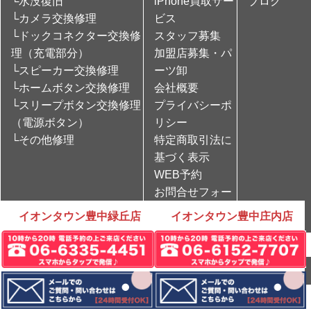
└水没復旧
iPhone買取サー
ブログ
└カメラ交換修理
ビス
└ドックコネクター交換修
スタッフ募集
理（充電部分）
加盟店募集・パ
└スピーカー交換修理
ーツ卸
└ホームボタン交換修理
会社概要
└スリープボタン交換修理
プライバシーポ
（電源ボタン）
リシー
└その他修理
特定商取引法に
基づく表示
WEB予約
お問合せフォー
ム
イオンタウン豊中緑丘店
イオンタウン豊中庄内店
Copyright © iPhone修理のCare Mobile All rights Reserved.