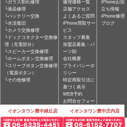
└ガラス割れ修理
修理価格一覧
iPhoneお役
└液晶修理
店舗アクセス
立ち情報
└バッテリー交換
よくあるご質問
iPhone修理
└水没復旧
iPhone買取サー
ブログ
└カメラ交換修理
ビス
└ドックコネクター交換修
スタッフ募集
理（充電部分）
加盟店募集・パ
└スピーカー交換修理
ーツ卸
└ホームボタン交換修理
会社概要
└スリープボタン交換修理
プライバシーポ
（電源ボタン）
リシー
└その他修理
特定商取引法に
基づく表示
WEB予約
お問合せフォー
ム
イオンタウン豊中緑丘店
イオンタウン豊中庄内店
Copyright © iPhone修理のCare Mobile All rights Reserved.