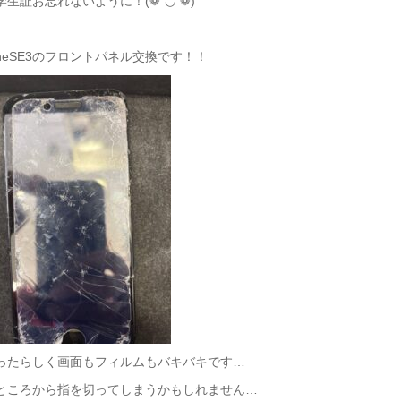
生証お忘れないように！(❁´◡`❁)
oneSE3のフロントパネル交換です！！
ったらしく画面もフィルムもバキバキです…
ところから指を切ってしまうかもしれません…