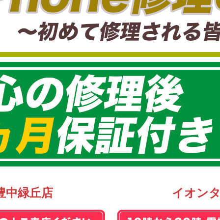
豊中緑丘店
イオン