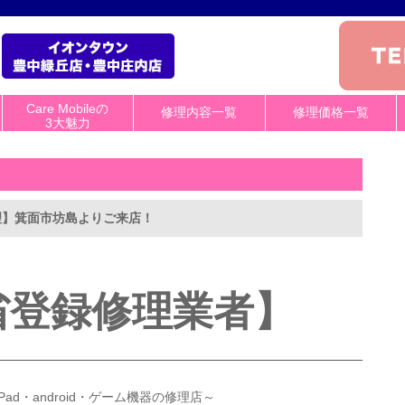
Care Mobileの
修理内容一覧
修理価格一覧
3大魅力
の修理】箕面市坊島よりご来店！
省登録修理業者】
・iPad・android・ゲーム機器の修理店～