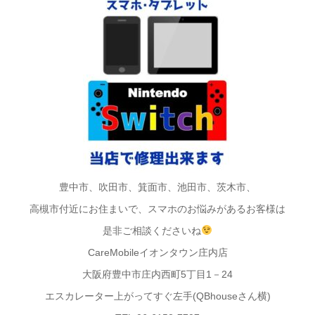
豊中市、吹田市、箕面市、池田市、茨木市、
高槻市付近にお住まいで、スマホのお悩みがあるお客様は
是非ご相談くださいね
CareMobileイオンタウン庄内店
大阪府豊中市庄内西町5丁目1－24
エスカレーター上がってすぐ左手(QBhouseさん横)