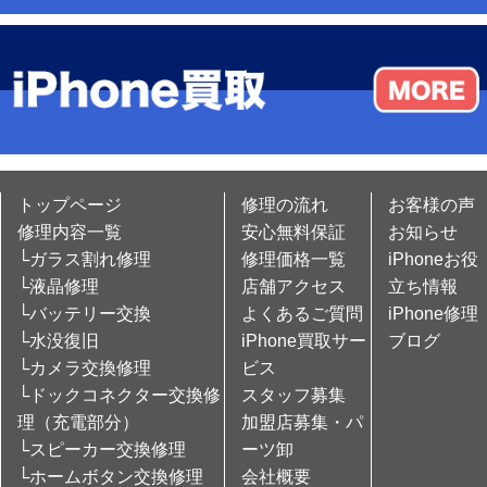
トップページ
修理の流れ
お客様の声
修理内容一覧
安心無料保証
お知らせ
└ガラス割れ修理
修理価格一覧
iPhoneお役
└液晶修理
店舗アクセス
立ち情報
└バッテリー交換
よくあるご質問
iPhone修理
└水没復旧
iPhone買取サー
ブログ
└カメラ交換修理
ビス
└ドックコネクター交換修
スタッフ募集
理（充電部分）
加盟店募集・パ
└スピーカー交換修理
ーツ卸
└ホームボタン交換修理
会社概要