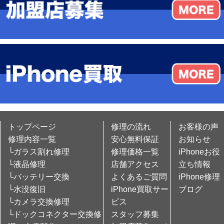
トップページ
修理の流れ
お客様の声
修理内容一覧
安心無料保証
お知らせ
└ガラス割れ修理
修理価格一覧
iPhoneお役
└液晶修理
店舗アクセス
立ち情報
└バッテリー交換
よくあるご質問
iPhone修理
└水没復旧
iPhone買取サー
ブログ
└カメラ交換修理
ビス
└ドックコネクター交換修
スタッフ募集