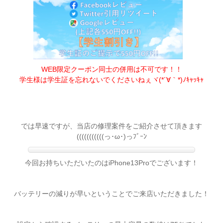
WEB限定クーポン同士の併用は不可です！！
学生様は学生証を忘れないでくださいねぇヾ(*´∀｀*)ﾉｷｬｯｷｬ
では早速ですが、当店の修理案件をご紹介させて頂きます
(((((((((((っ･ω･)っﾌﾞｰﾝ
今回お持ちいただいたのはiPhone13Proでございます！
バッテリーの減りが早いということでご来店いただきました！