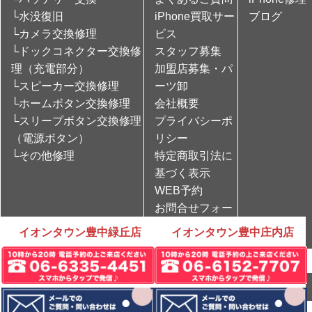
└水没復旧
iPhone買取サー
ブログ
└カメラ交換修理
ビス
└ドックコネクター交換修
スタッフ募集
理（充電部分）
加盟店募集・パ
└スピーカー交換修理
ーツ卸
└ホームボタン交換修理
会社概要
└スリープボタン交換修理
プライバシーポ
（電源ボタン）
リシー
└その他修理
特定商取引法に
基づく表示
WEB予約
お問合せフォー
ム
イオンタウン豊中緑丘店
イオンタウン豊中庄内店
Copyright © iPhone修理のCare Mobile All rights Reserved.