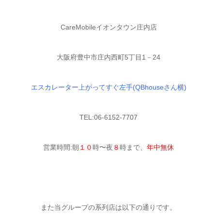
CareMobileイオンタウン庄内店
大阪府豊中市庄内西町5丁目1－24
エスカレーター上がってすぐ左手(QBhouseさん横)
TEL:06-6152-7707
営業時間:朝
１０
時〜夜
８
時まで、
年中無休
また当グループの系列店は以下の通りです。