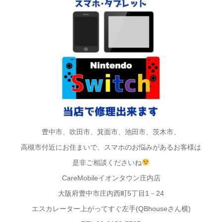
豊中市、吹田市、箕面市、池田市、茨木市、
高槻市付近にお住まいで、スマホのお悩みがあるお客様は
是非ご相談くださいね
CareMobileイオンタウン庄内店
大阪府豊中市庄内西町5丁目1－24
エスカレーター上がってすぐ左手(QBhouseさん横)