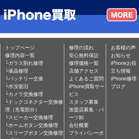
トップページ
修理の流れ
お客様の声
修理内容一覧
安心無料保証
お知らせ
└ガラス割れ修理
修理価格一覧
iPhoneお役
└液晶修理
店舗アクセス
立ち情報
└バッテリー交換
よくあるご質問
iPhone修理
└水没復旧
iPhone買取サー
ブログ
└カメラ交換修理
ビス
└ドックコネクター交換修
スタッフ募集
理（充電部分）
加盟店募集・パ
└スピーカー交換修理
ーツ卸
└ホームボタン交換修理
会社概要
└スリープボタン交換修理
プライバシーポ