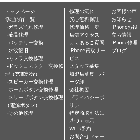
トップページ
修理の流れ
お客様の声
修理内容一覧
安心無料保証
お知らせ
└ガラス割れ修理
修理価格一覧
iPhoneお役
└液晶修理
店舗アクセス
立ち情報
└バッテリー交換
よくあるご質問
iPhone修理
└水没復旧
iPhone買取サー
ブログ
└カメラ交換修理
ビス
└ドックコネクター交換修
スタッフ募集
理（充電部分）
加盟店募集・パ
└スピーカー交換修理
ーツ卸
└ホームボタン交換修理
会社概要
└スリープボタン交換修理
プライバシーポ
（電源ボタン）
リシー
└その他修理
特定商取引法に
基づく表示
WEB予約
お問合せフォー