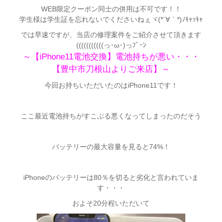
WEB限定クーポン同士の併用は不可です！！
学生様は学生証を忘れないでくださいねぇヾ(*´∀｀*)ﾉｷｬｯｷｬ
では早速ですが、当店の修理案件をご紹介させて頂きます
(((((((((((っ･ω･)っﾌﾞｰﾝ
～【iPhone11電池交換】電池持ちが悪い・・・
【豊中市刀根山よりご来店】～
今回お持ちいただいたのはiPhone11です！
ここ最近電池持ちがすこぶる悪くなってしまったのだそう
バッテリーの最大容量を見ると74%！
iPhoneのバッテリーは80％を切ると劣化と言われていま
す・・・
およそ20分程いただいて