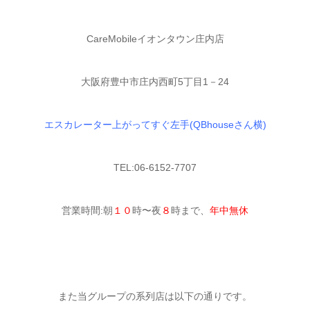
CareMobileイオンタウン庄内店
大阪府豊中市庄内西町5丁目1－24
エスカレーター上がってすぐ左手(QBhouseさん横)
TEL:06-6152-7707
営業時間:朝
１０
時〜夜
８
時まで、
年中無休
また当グループの系列店は以下の通りです。