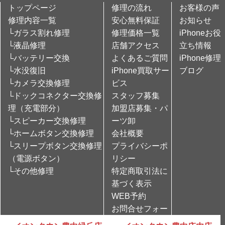
トップページ
修理の流れ
お客様の声
修理内容一覧
安心無料保証
お知らせ
└ガラス割れ修理
修理価格一覧
iPhoneお役
└液晶修理
店舗アクセス
立ち情報
└バッテリー交換
よくあるご質問
iPhone修理
└水没復旧
iPhone買取サー
ブログ
└カメラ交換修理
ビス
└ドックコネクター交換修
スタッフ募集
理（充電部分）
加盟店募集・パ
└スピーカー交換修理
ーツ卸
└ホームボタン交換修理
会社概要
└スリープボタン交換修理
プライバシーポ
（電源ボタン）
リシー
└その他修理
特定商取引法に
基づく表示
WEB予約
お問合せフォー
ム