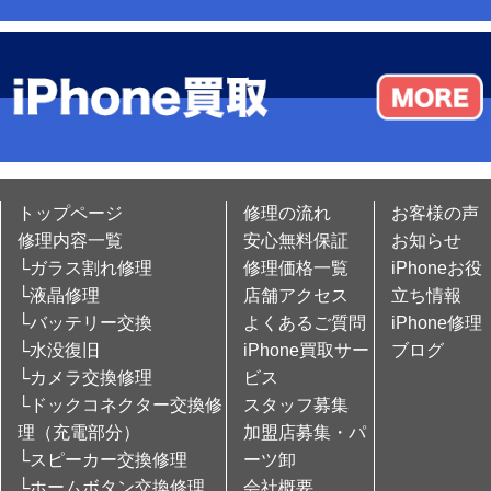
トップページ
修理の流れ
お客様の声
修理内容一覧
安心無料保証
お知らせ
└ガラス割れ修理
修理価格一覧
iPhoneお役
└液晶修理
店舗アクセス
立ち情報
└バッテリー交換
よくあるご質問
iPhone修理
└水没復旧
iPhone買取サー
ブログ
└カメラ交換修理
ビス
└ドックコネクター交換修
スタッフ募集
理（充電部分）
加盟店募集・パ
└スピーカー交換修理
ーツ卸
└ホームボタン交換修理
会社概要