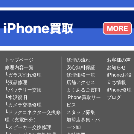
トップページ
修理の流れ
お客様の声
修理内容一覧
安心無料保証
お知らせ
└ガラス割れ修理
修理価格一覧
iPhoneお役
└液晶修理
店舗アクセス
立ち情報
└バッテリー交換
よくあるご質問
iPhone修理
└水没復旧
iPhone買取サー
ブログ
└カメラ交換修理
ビス
└ドックコネクター交換修
スタッフ募集
理（充電部分）
加盟店募集・パ
└スピーカー交換修理
ーツ卸