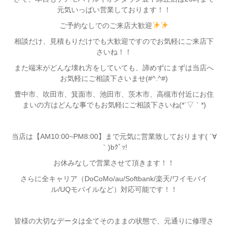
元気いっぱい営業しております！！
ご予約なしでのご来店大歓迎
相談だけ、見積もりだけでも大歓迎ですのでお気軽にご来店下
さいね！！
また端末がどんな壊れ方をしていても、諦めずにまずは当店へ
お気軽にご相談下さいませ(#^.^#)
豊中市、吹田市、箕面市、池田市、茨木市、高槻市付近にお住
まいの方はどんな事でもお気軽にご相談下さいね(*´▽｀*)
当店は【AM10:00~PM8:00】まで元気に営業致しております( ´∀
｀)bｸﾞｯ!
お休みなしで営業させて頂きます！！
さらに全キャリア（DoCoMo/au/Softbank/楽天/ワイモバイ
ル/UQモバイルなど）対応可能です！！
皆様の大切なデータは全てそのままの状態で、元通りに修理さ