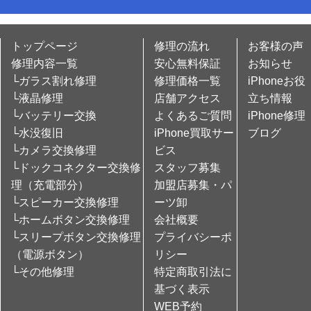
トップページ
修理の流れ
お客様の声
修理内容一覧
安心無料保証
お知らせ
└ガラス割れ修理
修理価格一覧
iPhoneお役
└液晶修理
店舗アクセス
立ち情報
└バッテリー交換
よくあるご質問
iPhone修理
└水没復旧
iPhone買取サー
ブログ
└カメラ交換修理
ビス
└ドックコネクター交換修
スタッフ募集
理（充電部分）
加盟店募集・パ
└スピーカー交換修理
ーツ卸
└ホームボタン交換修理
会社概要
└スリープボタン交換修理
プライバシーポ
（電源ボタン）
リシー
└その他修理
特定商取引法に
基づく表示
WEB予約