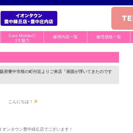
Care Mobileの
修理内容一覧
修理価格一覧
3大魅力
】大阪府豊中市桜の町付近よりご来店「画面が浮いてきたのです
こんにちは！
イオンタウン豊中緑丘店でございます！