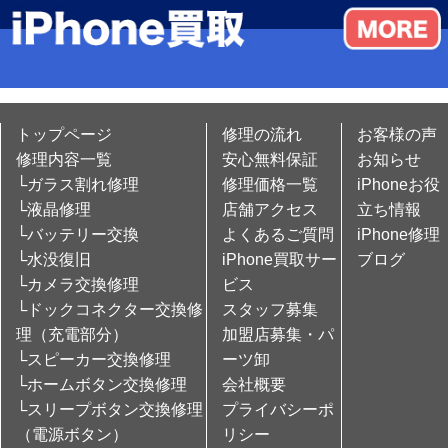
トップページ
修理の流れ
お客様の声
修理内容一覧
安心無料保証
お知らせ
└ガラス割れ修理
修理価格一覧
iPhoneお役
└液晶修理
店舗アクセス
立ち情報
└バッテリー交換
よくあるご質問
iPhone修理
└水没復旧
iPhone買取サー
ブログ
└カメラ交換修理
ビス
└ドックコネクター交換修
スタッフ募集
理（充電部分）
加盟店募集・パ
└スピーカー交換修理
ーツ卸
└ホームボタン交換修理
会社概要
└スリープボタン交換修理
プライバシーポ
（電源ボタン）
リシー