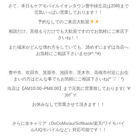
さて、本日もケアモバイルイオンタウン豊中緑丘店は20時まで
元気いっぱい営業しております！！
予約なしでのご来店大歓迎
相談だけ、見積もりだけでも大歓迎ですのでお気軽にご来店下
さいね！！
また端末がどんな壊れ方をしていても、諦めずにまずは当店へ
お気軽にご相談下さいませ(#^.^#)
豊中市、吹田市、箕面市、池田市、茨木市、高槻市付近にお住
まいの方はどんな事でもお気軽にご相談下さいね(*´▽｀*)
当店は【AM10:00~PM8:00】まで元気に営業致しております( ´∀
｀)bｸﾞｯ!
お休みなしで営業させて頂きます！！
さらに全キャリア（DoCoMo/au/Softbank/楽天/ワイモバイ
ル/UQモバイルなど）対応可能です！！