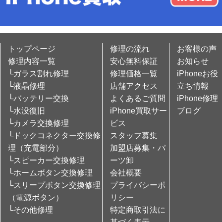
トップページ
修理の流れ
お客様の声
修理内容一覧
安心無料保証
お知らせ
└ガラス割れ修理
修理価格一覧
iPhoneお役
└液晶修理
店舗アクセス
立ち情報
└バッテリー交換
よくあるご質問
iPhone修理
└水没復旧
iPhone買取サー
ブログ
└カメラ交換修理
ビス
└ドックコネクター交換修
スタッフ募集
理（充電部分）
加盟店募集・パ
└スピーカー交換修理
ーツ卸
└ホームボタン交換修理
会社概要
└スリープボタン交換修理
プライバシーポ
（電源ボタン）
リシー
└その他修理
特定商取引法に