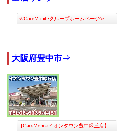
≪CareMobileグループホームページ≫
大阪府豊中市⇒
CareMobile
イオンタウン豊中緑丘店】
【