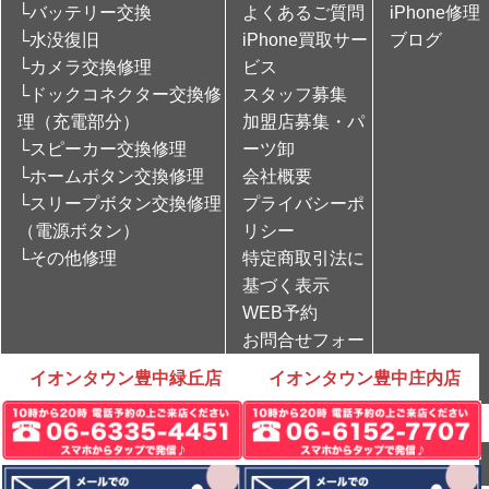
└バッテリー交換
よくあるご質問
iPhone修理
└水没復旧
iPhone買取サー
ブログ
└カメラ交換修理
ビス
└ドックコネクター交換修
スタッフ募集
理（充電部分）
加盟店募集・パ
└スピーカー交換修理
ーツ卸
└ホームボタン交換修理
会社概要
└スリープボタン交換修理
プライバシーポ
（電源ボタン）
リシー
└その他修理
特定商取引法に
基づく表示
WEB予約
お問合せフォー
ム
イオンタウン豊中緑丘店
イオンタウン豊中庄内店
Copyright © iPhone修理のCare Mobile All rights Reserved.