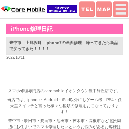
iPhone修理日記
豊中市 上野坂町 iphone7の画面修理 帰ってきたら新品
で戻ってきた！！！！
2022/10/11
こ ん に ち は ！ ！
スマホ修理専門店のcaremobileイオンタウン豊中緑丘店です。
当店では、iphone・Android・iPod以外にもゲーム機 PS4・任
天堂スイッチと言った様々な種類の修理をおこなっておりま
す！
豊中市・吹田市・箕面市・池田市・茨木市・高槻市など北摂周
辺にお住まいでスマホ修理したいというお悩みがあるお客様は