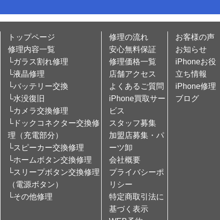
トップページ
修理の流れ
お客様の声
修理内容一覧
安心無料保証
お知らせ
└ガラス割れ修理
修理価格一覧
iPhoneお役
└液晶修理
店舗アクセス
立ち情報
└バッテリー交換
よくあるご質問
iPhone修理
└水没復旧
iPhone買取サー
ブログ
└カメラ交換修理
ビス
└ドックコネクター交換修
スタッフ募集
理（充電部分）
加盟店募集・パ
└スピーカー交換修理
ーツ卸
└ホームボタン交換修理
会社概要
└スリープボタン交換修理
プライバシーポ
（電源ボタン）
リシー
└その他修理
特定商取引法に
基づく表示