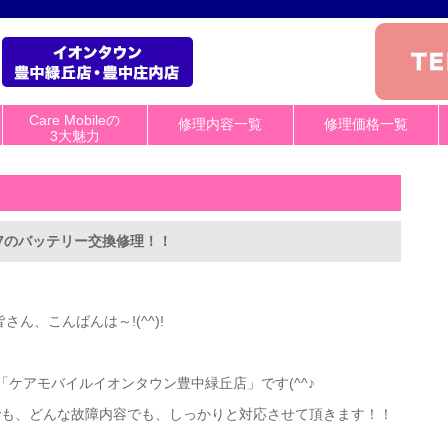
Care Mobileの
修理内容一覧
修理価格一覧
3大魅力
e7のバッテリー交換修理！！
皆さん、こんばんは～!(^^)!
ケアモバイルイオンタウン豊中緑丘店」です(^^♪
でも、どんな故障内容でも、しっかりと対応させて頂きます！！