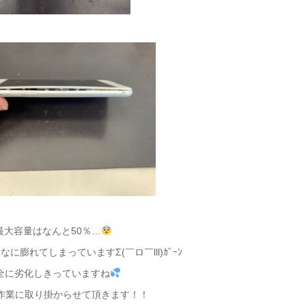
最大容量はなんと50％…
に膨れてしまっていますΣ(￣ロ￣lll)ｶﾞｰﾝ
全に劣化しきっていますね
作業に取り掛からせて頂きます！！