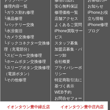
トップページ
修理の流れ
お客様の声
修理内容一覧
安心無料保証
お知らせ
└ガラス割れ修理
修理価格一覧
iPhoneお役
└液晶修理
店舗アクセス
立ち情報
└バッテリー交換
よくあるご質問
iPhone修理
└水没復旧
iPhone買取サー
ブログ
└カメラ交換修理
ビス
└ドックコネクター交換修
スタッフ募集
理（充電部分）
加盟店募集・パ
└スピーカー交換修理
ーツ卸
└ホームボタン交換修理
会社概要
└スリープボタン交換修理
プライバシーポ
（電源ボタン）
リシー
└その他修理
特定商取引法に
基づく表示
WEB予約
お問合せフォー
ム
イオンタウン豊中緑丘店
イオンタウン豊中庄内店