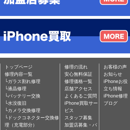
トップページ
修理の流れ
お客様の声
修理内容一覧
安心無料保証
お知らせ
└ガラス割れ修理
修理価格一覧
iPhoneお役
└液晶修理
店舗アクセス
立ち情報
└バッテリー交換
よくあるご質問
iPhone修理
└水没復旧
iPhone買取サー
ブログ
└カメラ交換修理
ビス
└ドックコネクター交換修
スタッフ募集
理（充電部分）
加盟店募集・パ