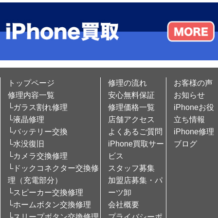
トップページ
修理の流れ
お客様の声
修理内容一覧
安心無料保証
お知らせ
└ガラス割れ修理
修理価格一覧
iPhoneお役
└液晶修理
店舗アクセス
立ち情報
└バッテリー交換
よくあるご質問
iPhone修理
└水没復旧
iPhone買取サー
ブログ
└カメラ交換修理
ビス
└ドックコネクター交換修
スタッフ募集
理（充電部分）
加盟店募集・パ
└スピーカー交換修理
ーツ卸
└ホームボタン交換修理
会社概要
└スリープボタン交換修理
プライバシーポ