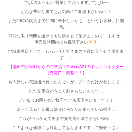
でg辺気いっぱい営業しております( ^^) _U~~
どんな些細な事でもお気軽にご相談下さいね！！
また20時の閉店までに間に合わないかも…というお客様」に朗
報！！
可能な限り時間を過ぎても対応させて頂きますので、まずは一
度営業時間内にお電話下さい
地域密着店として、しっかりと皆さまのお役に立たせて頂きま
す！！
【池田市姫室町からのご来店！GalaxyA21のドックコネクター
（充電口）調整！！】
もう新しい電話機は買ったんですが、データだけが欲しくて…
ただ充電器がうまく刺さらないんです…
とかなりお困りのご様子でご来店下さいました！！
よーく見ると充電口部分に何かが詰まっている様子…
これがつっかえて奥まで充電器が刺さらない模様…
このような修理にも対応しておりますので、ご安心下さい