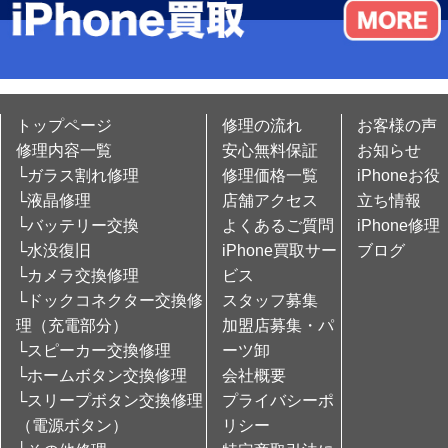
トップページ
修理の流れ
お客様の声
修理内容一覧
安心無料保証
お知らせ
└ガラス割れ修理
修理価格一覧
iPhoneお役
└液晶修理
店舗アクセス
立ち情報
└バッテリー交換
よくあるご質問
iPhone修理
└水没復旧
iPhone買取サー
ブログ
└カメラ交換修理
ビス
└ドックコネクター交換修
スタッフ募集
理（充電部分）
加盟店募集・パ
└スピーカー交換修理
ーツ卸
└ホームボタン交換修理
会社概要
└スリープボタン交換修理
プライバシーポ
（電源ボタン）
リシー