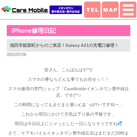
iPhone修理日記
池田市姫室町からのご来店！Galaxy A21の充電口修理！
2022/07/26
皆さん、こんばんは!(^^)!
スマホの事ならどんな事でもお任せっ！！
スマホ修理の専門ショップ「CareMobileイオンタウン豊中緑丘
店」です(^^♪
この時間になってもまだまだ暑いι(´Д｀υ)ｱﾂｨｰですね～…
これから明日にかけて天気は下り坂の予報です…
明日は今日以上にジメっとした一日になりそうですね
さて、ケアモバイルイオンタウン豊中緑丘店はまだまだ20時ま