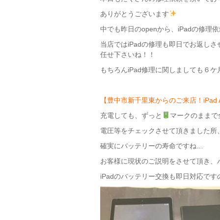
ありがとうございます
中でも昨日のopenから、iPadの修理依
当店ではiPadの修理も即日でお返し
任せ下さいね！！
もちろんiPad修理に関しましても６ケ
【豊中市新千里東からのご来店！iPad
充電しても、ずっと
マークのままで
電圧等をチェックさせて頂きました所、か
確実にバッテリーの寿命ですね…
お客様に現状のご説明をさせて頂き、
iPadのバッテリー交換も即日対応ですのでご