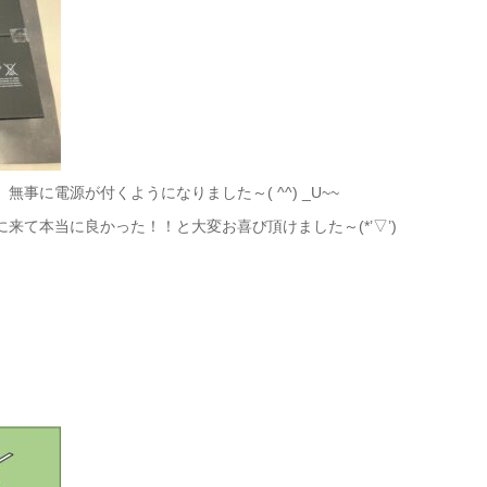
事に電源が付くようになりました～( ^^) _U~~
来て本当に良かった！！と大変お喜び頂けました～(*’▽’)