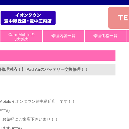
Care Mobileの
修理内容一覧
修理価格一覧
3大魅力
理対応！】iPad Airのバッテリー交換修理！！
Mobileイオンタウン豊中緑丘店」です！！
^#)
、お気軽にご来店下さいませ！！
す(#^^#)