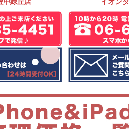
豊中緑丘店
イオン