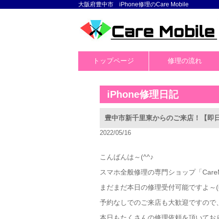
大阪府豊中市 iPhone修理のCare Mobile
トップページ
修理の流れ
iPhone修理日記
豊中市新千里東からのご来店！【即日修
2022/05/16
こんばんは～(^^♪
スマホ全般修理の専門ショップ「Care
まだまだ本日の修理受付可能ですよ～(#^
予約なしでのご来店も大歓迎ですので
本日もたくさんの修理依頼を頂いておりま