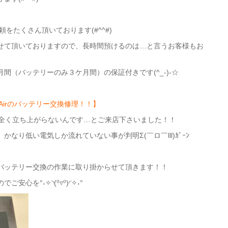
頼をたくさん頂いております(#^^#)
させて頂いておりますので、長時間預けるのは…と言うお客様もお
月間（バッテリーのみ３ケ月間）の保証付きです(^_-)-☆
 Airのバッテリー交換修理！！】
全く立ち上がらないんです…とご来店下さいました！！
なり低い電気しか流れていない事が判明Σ(￣ロ￣lll)ｶﾞｰﾝ
バッテリー交換の作業に取り掛からせて頂きます！！
安心を°˖✧◝(⁰▿⁰)◜✧˖°